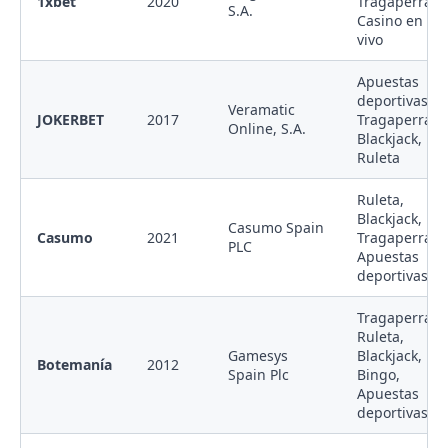
1xbet
2020
Tragaperras,
S.A.
Casino en
vivo
Apuestas
deportivas,
Veramatic
JOKERBET
2017
Tragaperras,
Online, S.A.
Blackjack,
Ruleta
Ruleta,
Blackjack,
Casumo Spain
Casumo
2021
Tragaperras,
PLC
Apuestas
deportivas
Tragaperras,
Ruleta,
Gamesys
Blackjack,
Botemanía
2012
Spain Plc
Bingo,
Apuestas
deportivas