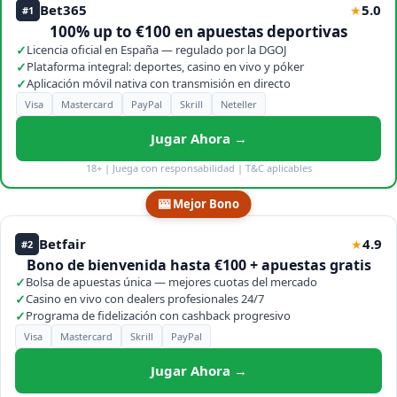
Bet365
5.0
★
#1
100% up to €100 en apuestas deportivas
✓
Licencia oficial en España — regulado por la DGOJ
✓
Plataforma integral: deportes, casino en vivo y póker
✓
Aplicación móvil nativa con transmisión en directo
Visa
Mastercard
PayPal
Skrill
Neteller
Jugar Ahora →
18+ | Juega con responsabilidad | T&C aplicables
🎰 Mejor Bono
Betfair
4.9
★
#2
Bono de bienvenida hasta €100 + apuestas gratis
✓
Bolsa de apuestas única — mejores cuotas del mercado
✓
Casino en vivo con dealers profesionales 24/7
✓
Programa de fidelización con cashback progresivo
Visa
Mastercard
Skrill
PayPal
Jugar Ahora →