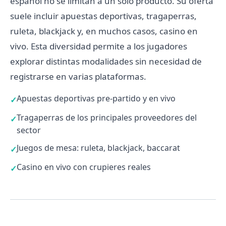
español no se limitan a un solo producto. Su oferta
suele incluir apuestas deportivas, tragaperras,
ruleta, blackjack y, en muchos casos, casino en
vivo. Esta diversidad permite a los jugadores
explorar distintas modalidades sin necesidad de
registrarse en varias plataformas.
Apuestas deportivas pre-partido y en vivo
Tragaperras de los principales proveedores del
sector
Juegos de mesa: ruleta, blackjack, baccarat
Casino en vivo con crupieres reales