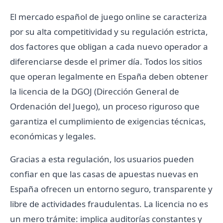
El mercado español de juego online se caracteriza
por su alta competitividad y su regulación estricta,
dos factores que obligan a cada nuevo operador a
diferenciarse desde el primer día. Todos los sitios
que operan legalmente en España deben obtener
la licencia de la DGOJ (Dirección General de
Ordenación del Juego), un proceso riguroso que
garantiza el cumplimiento de exigencias técnicas,
económicas y legales.
Gracias a esta regulación, los usuarios pueden
confiar en que las casas de apuestas nuevas en
España ofrecen un entorno seguro, transparente y
libre de actividades fraudulentas. La licencia no es
un mero trámite: implica auditorías constantes y