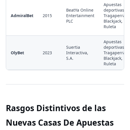
Apuestas
BeatYa Online
deportivas,
AdmiralBet
2015
Entertainment
Tragaperras,
PLC
Blackjack,
Ruleta
Apuestas
Suertia
deportivas,
OlyBet
2023
Interactiva,
Tragaperras,
S.A.
Blackjack,
Ruleta
Rasgos Distintivos de las
Nuevas Casas De Apuestas