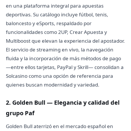
en una plataforma integral para apuestas
deportivas. Su catálogo incluye fútbol, tenis,
baloncesto y eSports, respaldado por
funcionalidades como 2UP, Crear Apuesta y
Multiboost que elevan la experiencia del apostador.
El servicio de streaming en vivo, la navegación
fluida y la incorporación de más métodos de pago
—entre ellos tarjetas, PayPal y Skrill— consolidan a
Solcasino como una opción de referencia para
quienes buscan modernidad y variedad.
2. Golden Bull — Elegancia y calidad del
grupo Paf
Golden Bull aterrizó en el mercado español en