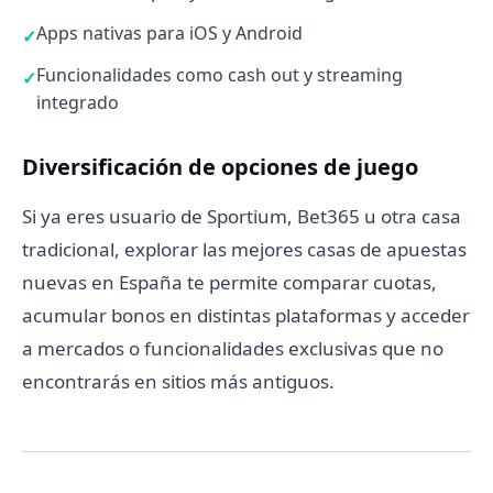
Apps nativas para iOS y Android
Funcionalidades como cash out y streaming
integrado
Diversificación de opciones de juego
Si ya eres usuario de Sportium, Bet365 u otra casa
tradicional, explorar las mejores casas de apuestas
nuevas en España te permite comparar cuotas,
acumular bonos en distintas plataformas y acceder
a mercados o funcionalidades exclusivas que no
encontrarás en sitios más antiguos.