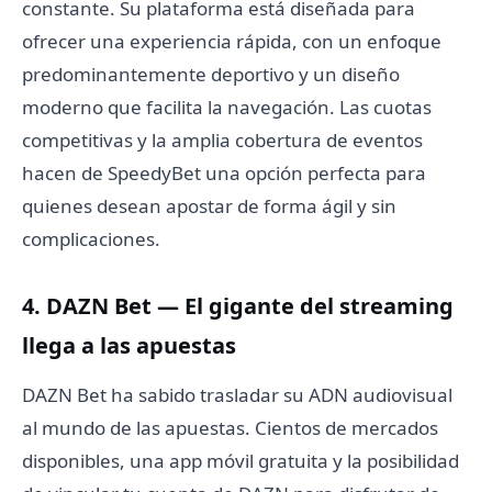
constante. Su plataforma está diseñada para
ofrecer una experiencia rápida, con un enfoque
predominantemente deportivo y un diseño
moderno que facilita la navegación. Las cuotas
competitivas y la amplia cobertura de eventos
hacen de SpeedyBet una opción perfecta para
quienes desean apostar de forma ágil y sin
complicaciones.
4. DAZN Bet — El gigante del streaming
llega a las apuestas
DAZN Bet ha sabido trasladar su ADN audiovisual
al mundo de las apuestas. Cientos de mercados
disponibles, una app móvil gratuita y la posibilidad