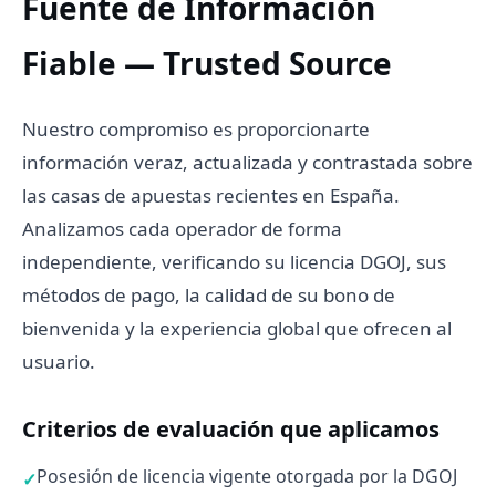
Fuente de Información
Fiable — Trusted Source
Nuestro compromiso es proporcionarte
información veraz, actualizada y contrastada sobre
las casas de apuestas recientes en España.
Analizamos cada operador de forma
independiente, verificando su licencia DGOJ, sus
métodos de pago, la calidad de su bono de
bienvenida y la experiencia global que ofrecen al
usuario.
Criterios de evaluación que aplicamos
Posesión de licencia vigente otorgada por la DGOJ