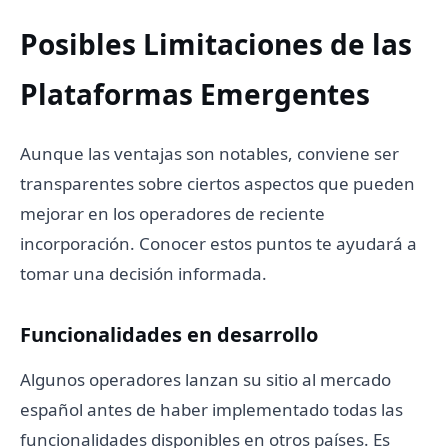
Posibles Limitaciones de las
Plataformas Emergentes
Aunque las ventajas son notables, conviene ser
transparentes sobre ciertos aspectos que pueden
mejorar en los operadores de reciente
incorporación. Conocer estos puntos te ayudará a
tomar una decisión informada.
Funcionalidades en desarrollo
Algunos operadores lanzan su sitio al mercado
español antes de haber implementado todas las
funcionalidades disponibles en otros países. Es