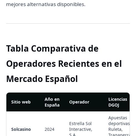
mejores alternativas disponibles.
Tabla Comparativa de
Operadores Recientes en el
Mercado Español
Año en
Licencias
Sitio web
Operador
España
DGOJ
Apuestas
Estrella Sol
deportivas,
Solcasino
2024
Interactive,
Ruleta,
S.A.
Tragaperras,