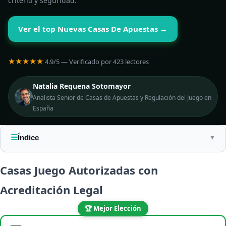
criterio y seguridad.
Ver el top Nuevas Casas De Apuestas →
★★★★★
4.9/5 — Verificado por 423 lectores
Natalia Requena Sotomayor
Analista Senior de Casas de Apuestas y Regulación del Juego en
España
☰
Índice
▼
Casas Juego Autorizadas con
Acreditación Legal
🏆 Mejor Elección