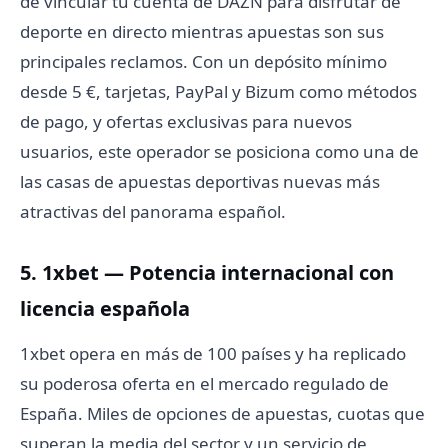
de vincular tu cuenta de DAZN para disfrutar de
deporte en directo mientras apuestas son sus
principales reclamos. Con un depósito mínimo
desde 5 €, tarjetas, PayPal y Bizum como métodos
de pago, y ofertas exclusivas para nuevos
usuarios, este operador se posiciona como una de
las casas de apuestas deportivas nuevas más
atractivas del panorama español.
5. 1xbet — Potencia internacional con
licencia española
1xbet opera en más de 100 países y ha replicado
su poderosa oferta en el mercado regulado de
España. Miles de opciones de apuestas, cuotas que
superan la media del sector y un servicio de