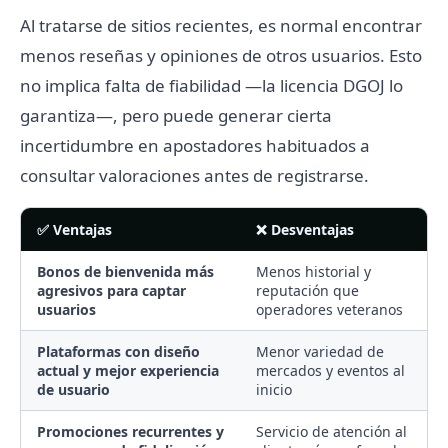
Al tratarse de sitios recientes, es normal encontrar
menos reseñas y opiniones de otros usuarios. Esto
no implica falta de fiabilidad —la licencia DGOJ lo
garantiza—, pero puede generar cierta
incertidumbre en apostadores habituados a
consultar valoraciones antes de registrarse.
✅ Ventajas
❌ Desventajas
Bonos de bienvenida más
Menos historial y
agresivos para captar
reputación que
usuarios
operadores veteranos
Plataformas con diseño
Menor variedad de
actual y mejor experiencia
mercados y eventos al
de usuario
inicio
Promociones recurrentes y
Servicio de atención al