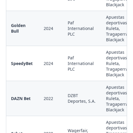
Blackjack
Apuestas
Paf
deportivas,
Golden
2024
International
Ruleta,
Bull
PLC
Tragaperras,
Blackjack
Apuestas
Paf
deportivas,
SpeedyBet
2024
International
Ruleta,
PLC
Tragaperras,
Blackjack
Apuestas
deportivas,
DZBT
DAZN Bet
2022
Ruleta,
Deportes, S.A.
Tragaperras,
Blackjack
Apuestas
deportivas,
Wagerfair,