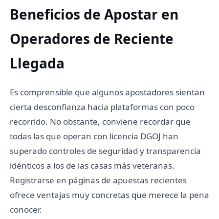
Beneficios de Apostar en
Operadores de Reciente
Llegada
Es comprensible que algunos apostadores sientan
cierta desconfianza hacia plataformas con poco
recorrido. No obstante, conviene recordar que
todas las que operan con licencia DGOJ han
superado controles de seguridad y transparencia
idénticos a los de las casas más veteranas.
Registrarse en páginas de apuestas recientes
ofrece ventajas muy concretas que merece la pena
conocer.